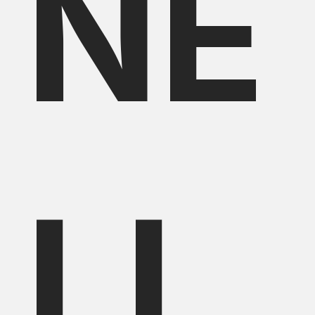
NE
LL