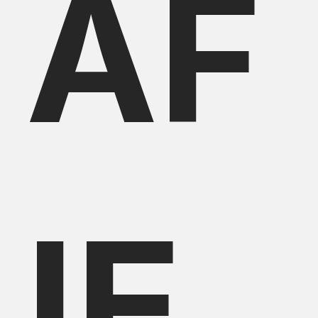
AF
IE.